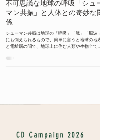
不可思議な地球の呼吸「シュー
マン共振」と人体との奇妙な関
係
シューマン共振は地球の「呼吸」「脈」「脳波」
にも例えられるもので、簡単に言うと地球の地表
と電離層の間で、地球上に住む人類や生物全てを
守るかのように反射し続けながら空間に存在して
いる地球発信の電磁周波数のこと。そしてこの電
磁周波数には人の脳波の一種である「アルファ
波」と同じ周波数も
Vakans Column
CD Campaign 2026