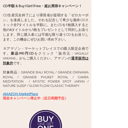
CD半額
& Buy1Get1Free・超お買得キャンペーン！
CD生産完全終了により環境省が提唱する「ゼロカーボ
ン」を達成しました。それを記念して希少な最終CDス
トック全
7
タイトルを半額に。また
CDを
1
枚購入すると
他の
6
タイトルから
1
枚をプレゼントとして同封しお送り
します。同じ購入者には可能な限り違うCDをお送りし
ます。
この機会にぜひお買い求め下さい。
​​※アマゾン・マーケットプレイスでの購入限定企画で
す。
新品990円CD
をクリック「販売元：VAGALLY
VAKANS」からご購入ください。アマゾンの
通常販売は
対象外
です。
対象商品：GRANDE BALI ROYAL / GRANDE OKINAWA
ROYAL / GRANDE PHUKET ROYAL / CAKRA
MEDITATION / MYSTIC POWER SPOT JAPAN /
NATURE SLEEP / SLOW FLOW CLASSIC THERAPY
AMAZON MarketPlace
現在キャンペーン停止中（近日再開予定）