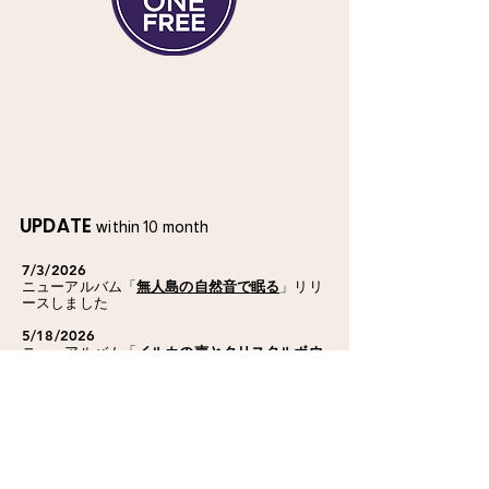
UPDATE
within 10 month
7/3/2026
ニューアルバム「
無人島の自然音で眠る
」リリ
ースしました
5/18/2026
ニューアルバム「
イルカの声とクリスタルボウ
ルの倍音浴セラピー
」リリースしました
4/18/2026
熊本地震震災復興10年祈念プロジェクト「
ONE
KUMAMOTOのわ2026
」イベント会場BGMが
当社の楽曲で構成されました
3/5/2026