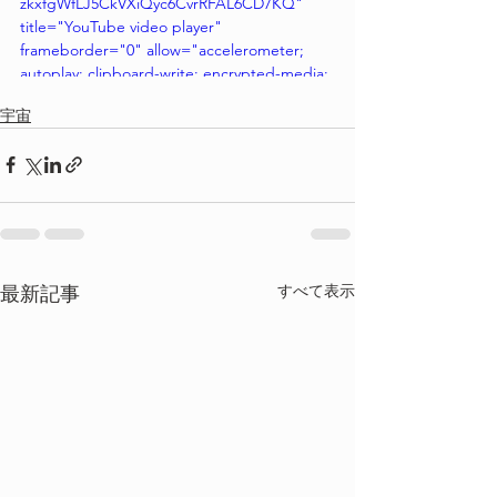
zkxfgWfLJ5CkVXiQyc6CvrRFAL6CD7KQ" 
title="YouTube video player" 
frameborder="0" allow="accelerometer; 
autoplay; clipboard-write; encrypted-media; 
gyroscope; picture-in-picture; web-share" 
宇宙
referrerpolicy="strict-origin-when-cross-
origin" allowfullscreen></iframe>
すべて表示
最新記事