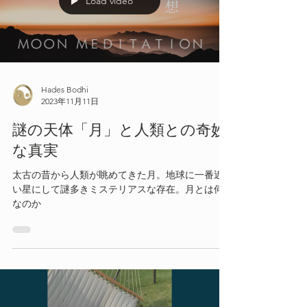
Load video
Hades Bodhi
2023年11月11日
謎の天体「月」と人類との奇妙
な真実
太古の昔から人類が眺めてきた月。地球に一番近
い星にして謎多きミステリアスな存在。月とは何
なのか