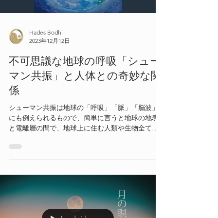
Hades Bodhi
2023年12月12日
不可思議な地球の呼吸「シュー
マン共振」と人体との奇妙な関
係
シューマン共振は地球の「呼吸」「脈」「脳波」
にも例えられるもので、簡単に言うと地球の地表
と電離層の間で、地球上に住む人類や生物全てを
守るかのように反射し続けながら空間に存在して
いる地球発信の電磁周波数のこと。そしてこの電
磁周波数には人の脳波の一種である「アルファ
波」と同じ周波数も