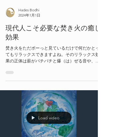
Hades Bodhi
2024年1月1日
現代人こそ必要な焚き火の癒し
効果
焚き火をただボーっと見ているだけで何だかとっ
てもリラックスできますよね。そのリラックス効
果の正体は薪がパチパチと爆（は）ぜる音や、炎
のユラユラ揺らめく「ゆらぎ」にあります。
Load video