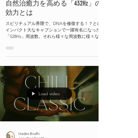
自然治癒力を高める「432Hz」の
効力とは
スピリチュアル界隈で、DNAを修復する！？との
インパクト大なキャプションで一躍有名になった
「528Hz」周波数。それら様々な周波数に様々な効
果があると人気の「ソルフェジオ周波数」です
が、その中でも「432Hz」が自然治癒力を高め、最
も人体にとって有益なのではと認定され始めてい
ます
Load video
Hades Bodhi