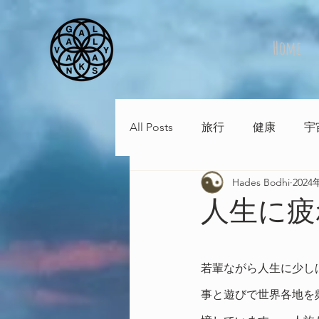
Home
All Posts
旅行
健康
宇
Hades Bodhi
202
人生に疲
若輩ながら人生に少し
事と遊びで世界各地を