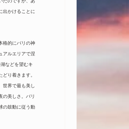
いたのですが、あ
に出かけることに
ら本格的にバリの神
ュアルエリアで涅
ル湖などを望むキ
たどり着きます。
。世界で最も美し
夜の美しさ。バリ
球の鼓動に従う動