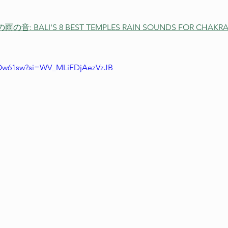
BALI'S 8 BEST TEMPLES RAIN SOUNDS FOR CHAKRA 
qrOw61sw?si=WV_MLiFDjAezVzJB