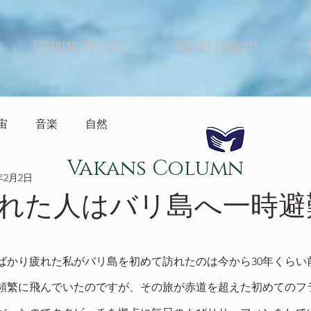
Soothing Products
Nature Products
宙
音楽
自然
Vakans Column
4年2月2日
れた人はバリ島へ一時避
ばかり疲れた私がバリ島を初めて訪れたのは今から30年くらい
頻繁に飛んでいたのですが、その旅が赤道を超えた初めてのフ