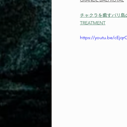
チャクラを癒すバリ島の雨の音: 
TREATMENT
https://youtu.be/cEj