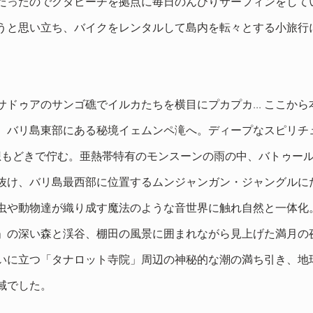
だったのでクタビーチを拠点に毎日のんびりサーフィンをして
うと思い立ち、バイクをレンタルして島内を転々とする小旅行
ドゥアのサンゴ礁でイルカたちを横目にプカプカ... ここか
。バリ島東部にある秘境イェムンペ滝へ。ディープなスピリチ
想もどきで佇む。亜熱帯特有のモンスーンの雨の中、バトゥー
抜け、バリ島最西部に位置するムンジャンガン・ジャングルに
虫や動物達が織り成す魔法のような音世界に触れ自然と一体化
」の深い森と渓谷、棚田の風景に囲まれながら見上げた満月の
いに立つ「タナロット寺院」周辺の神秘的な潮の満ち引き、地
聖域でした。