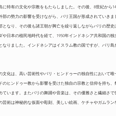
島に特有の文化や宗教をもたらしました。その後、8世紀から1
外部の勢力の影響を受けながら、バリ王国が形成されていきまし
部となり、その後も諸王朝が興亡を繰り返しながらバリの歴史
ダや日本の植民地時代を経て、1950年インドネシア共和国の独
となりました。インドネシアはイスラム教の国ですが、バリ島
の文化は、高い芸術性やバリ・ヒンドゥーの独自性において唯
ドのヒンドゥー教から影響を受けた独自の宗教と信仰を持ち、
めています。またバリの舞踊や音楽は、その優雅さと繊細さで
の芸術は神秘的な仮面や彫刻、美しい絵画、ケチャやガムラン