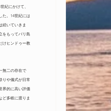
4世紀にかけて、
た。14世紀には
は続いていきま
立をもってバリ島
だけヒンドゥー教
一無二の存在で
祭りや儀式が日常
世界的に高い評価
など多岐に渡りま