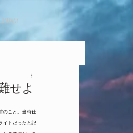
Company
難せよ
前のこと。当時仕
ライトだったと記