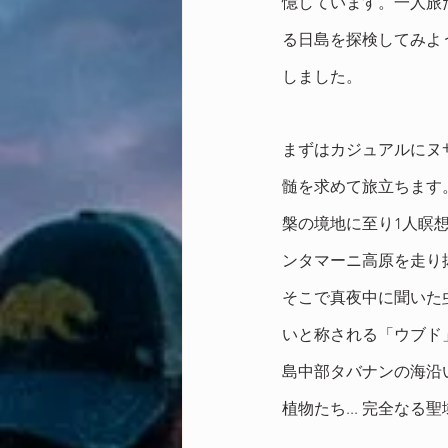
憶しています。一人旅
る日島を探検してみよ
しました。
まずはカジュアルにヌサ
髄を求めて旅立ちます
槃の境地に至り1人瞑
ンタマーニ高原を走り
そこで真夜中に聞いた
いと称される「ウブド
島中部タバナンの海沿
植物たち... 完全なる