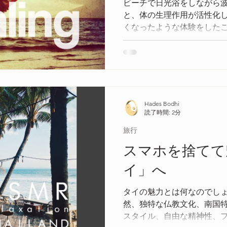
ビーチで日光浴をしながら
と、体の生理作用が活性化
くなったような体験をした
を感じながら生命の源とも
聴くことが、人間にとって
る方法なのではないでしょ
Hades Bodhi
読了時間: 2分
旅行
スマホを捨てて
イ」へ
タイの魅力とは何なのでし
然、独特な仏教文化、南国
スタイル、自由な精神性、