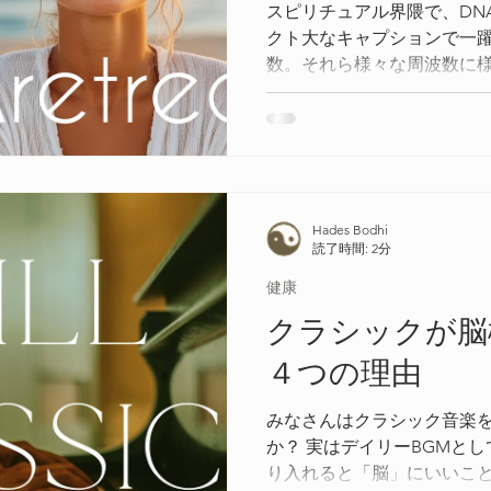
スピリチュアル界隈で、DN
クト大なキャプションで一躍
数。それら様々な周波数に
「ソルフェジオ周波数」です
自然治癒力を高め、最も人
定され始めています
Hades Bodhi
読了時間: 2分
健康
クラシックが脳
４つの理由
みなさんはクラシック音楽
か？ 実はデイリーBGMと
り入れると「脳」にいいこ