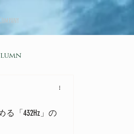
Company
olumn
る「432Hz」の