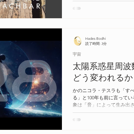
おいしいタイ料理、手頃な
と列挙することが出来ます。
ジなどのホリスティックな
Hades Bodhi
読了時間: 3分
宇宙
太陽系惑星周波
どう変われるか
かのニコラ・テスラも「す
る」と100年も前に言って
象は「音」によって生み出
ていることが証明され始め