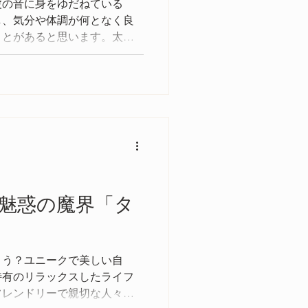
波の音に身をゆだねている
し、気分や体調が何となく良
ことがあると思います。太陽
言える海が紡ぎ出す波の音を
最も健康的でリラックスでき
うか。
魅惑の魔界「タ
ょう？ユニークで美しい自
特有のリラックスしたライフ
フレンドリーで親切な人々、