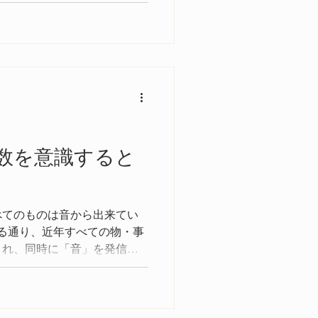
生活費などなど、これでもか
また ヨガ、瞑想、マッサー
側面も
数を意識すると
べてのものは音から出来てい
いる通り、近年すべての物・事
され、同時に「音」を発信し
ています。