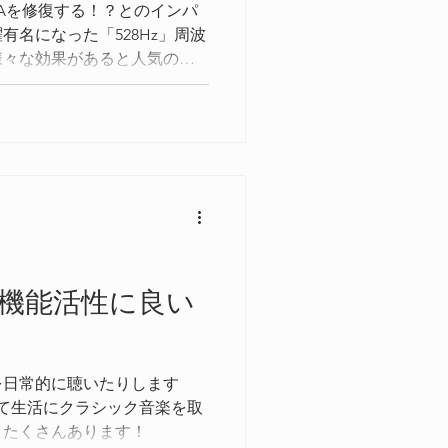
Aを修復する！？とのインパ
有名になった「528Hz」周波
様々な効果があると人気の
が、その中でも「432Hz」が
体にとって有益なのではと認
機能活性に良い
を日常的に聴いたりします
して生活にクラシック音楽を取
とたくさんあります！