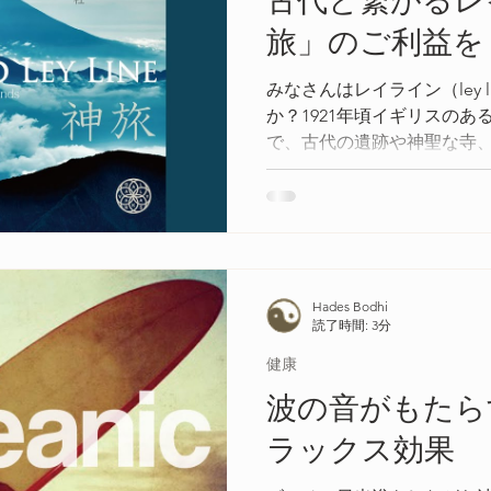
古代と繋がるレ
旅」のご利益を
みなさんはレイライン（ley 
か？1921年頃イギリスの
で、古代の遺跡や神聖な寺
って直線的に並ぶよう考え
です。
Hades Bodhi
読了時間: 3分
健康
波の音がもたら
ラックス効果