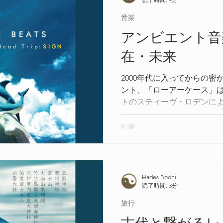
音楽
アンビエント音
在・未来
2000年代に入ってからの
ント、「ローアーケース」
トのスティーヴ・ロデンに
音、そして長い無音を含ん
ムの極端な形式を特徴とし
Hades Bodhi
読了時間: 3分
旅行