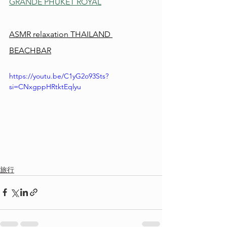
GRANDE PHUKET ROYAL
ASMR relaxation THAILAND 
BEACHBAR
https://youtu.be/C1yG2o93Sts?
si=CNxgppHRtktEqlyu
旅行