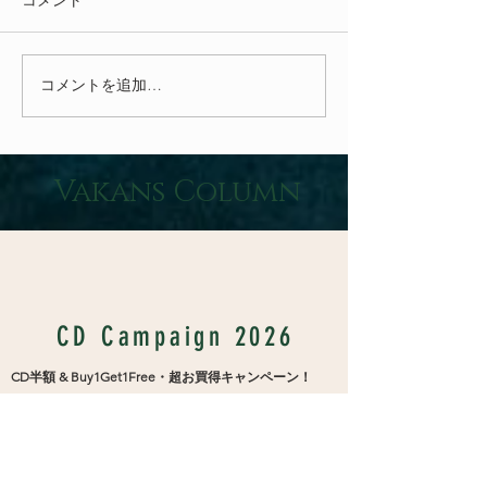
コメント
コメントを追加…
人生に疲れた人はバリ島へ一時避
Vakans Column
難せよ
CD Campaign 2026
CD半額
& Buy1Get1Free・超お買得キャンペーン！
CD生産完全終了により環境省が提唱する「ゼロカーボ
ン」を達成しました。それを記念して希少な最終CDス
トック全
7
タイトルを半額に。また
CDを
1
枚購入すると
他の
6
タイトルから
1
枚をプレゼントとして同封しお送り
します。同じ購入者には可能な限り違うCDをお送りし