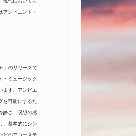
、現代においても
はアンビエント・
orts」のリリースで
ト・ミュージック
います。アンビエ
グを可能にするた
冷静さ、瞑想の感
し、基本的にシン
などのアコーステ