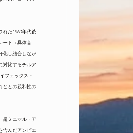
た1960年代後
レート（具体音
分化し結合しなが
に対比するチルア
エイフェックス・
などとの親和性の
、超ミニマル・ア
を含んだアンビエ