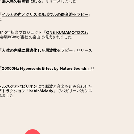
「
無人島の自然音で眠る
」リリースしました
「
イルカの声とクリスタルボウルの倍音浴セラピー
」
た
興10年祈念プロジェクト「
ONE KUMAMOTOのわ
会場BGMが当社の楽曲で構成されました
「
人体の内臓に最適化した周波数セラピー
」
リリース
「
20000Hz Hypersonic Effect by Nature Sounds
」
リ
ヘルスケアパビリオン
にて脳波と音楽を組み合わせた
トラクション「brAInMelody」でバガリーバカンス
れました