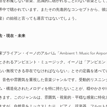
活を邪魔しない音楽、意識的に聴かれることのない音楽として
界中で聴かれています。またその先進的なコンセプトから、彼
楽）の始祖と言っても過言ではないでしょう。
去・現在・未来
ライアン・イーノのアルバム「Ambient 1: Music for Airp
とされるアンビエント・ミュージック。イーノは「アンビエン
らい無視できる存在でなければならない」とその定義を述べて
、音色や雰囲気を重視した音楽ジャンルです。受動的リスニン
ム・構造化されたメロディを特に持たないことが、穏やかさや
きます。このジャンルは、雰囲気・視覚的・平穏な感覚に特化
ますが、自然音をミックスしたり、ピアノ、弦楽器、フルート