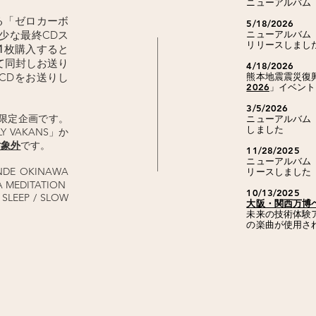
ニューアルバム
る「ゼロカーボ
5/18/2026
少な最終CDス
ニューアルバム
リリースしまし
1
枚購入すると
て同封しお送り
4/18/2026
CDをお送りし
熊本地震震災復
2026
」イベント
。
3/5/2026
入限定企画です。
ニューアルバム
しました​
 VAKANS」か
対象外
です。
11/28/2025
ニューアルバム
NDE OKINAWA
リースしました
A MEDITATION
10/13/2025
 SLEEP / SLOW
大阪・関西万博
未来の技術体験ア
の楽曲が使用さ
）