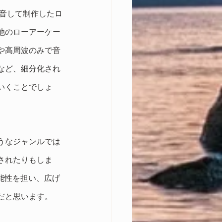
録音して制作したロ
。他のローアーケー
や高周波のみで音
など、細分化され
いくことでしょ
うなジャンルでは
されたりもしま
能性を担い、広げ
だと思います。