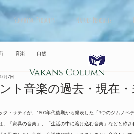
Soothing Products
Nature Products
宙
音楽
自然
Vakans Column
4年7月7日
ント音楽の過去・現在・
ック・サティが、1800年代後期から発表した「3つのジムノペ
は、「家具の音楽」、「生活の中に溶け込む音楽」などと称さ