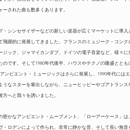
ャーされた曲も数多くあります。
グ・シンセサイザーなどの新しい楽器が広くマーケットに導入され
かけて飛躍的に発展してきました。フランスのミュジーク・コンク
ージック、ジャマイカンダブ、ドイツの電子音楽など、様々に
たのです。そして1980年代後半、ハウスやテクノの隆盛ととも
のアンビエント・ミュージックはさらに発展し、1990年代には
ようなスターを輩出しながら、ニューヒッピーやゴアトランス
彼方へと我々を誘いました。
からの密かなアンビエント・ムーブメント、「ローアーケース」は
ヴ・ロデンによって作られ、非常に静かな音、そして長い無音