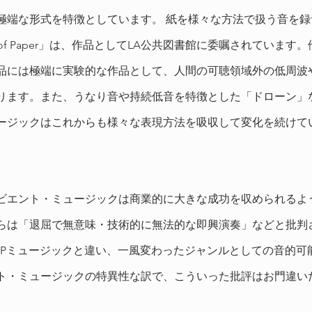
極端な形式を特徴としています。 紙を様々な方法で扱う音を
 of Paper」は、作品としてLA公共図書館に委嘱されています
品には極端に実験的な作品として、人間の可聴領域外の低周波
ります。また、うなり音や持続低音を特徴とした「ドローン」
ージックはこれからも様々な表現方法を吸収して変化を続けて
ビエント・ミュージックは商業的に大きな成功を収められるよ
らは「退屈で無意味・技術的に無法的な即興演奏」などと批判
OPミュージックと違い、一風変わったジャンルとしての音的可
ト・ミュージックの特異性な訳で、こういった批評はお門違い