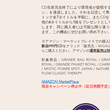
CD生産完全終了により環境省が提唱す
ン」を達成しました。それを記念して希
トック全
7
タイトルを半額に。また
CDを
他の
6
タイトルから
1
枚をプレゼントとし
します。同じ購入者には可能な限り違う
ます。
この機会にぜひお買い求め下さい
​​※アマゾン・マーケットプレイスでの購
新品990円CD
をクリック「販売元：VAGALLY
らご購入ください。アマゾンの
通常販売は
対象商品：GRANDE BALI ROYAL / GRA
ROYAL / GRANDE PHUKET ROYAL / CAKR
/ MYSTIC POWER SPOT JAPAN / NATURE
FLOW CLASSIC THERAPY
AMAZON MarketPlace
現在キャンペーン停止中（近日再開予定