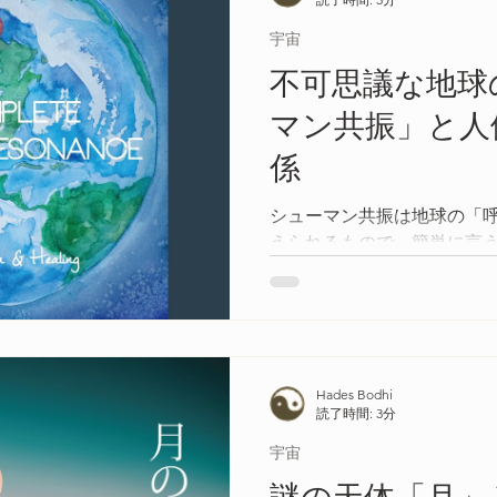
宇宙
不可思議な地球
マン共振」と人
係
シューマン共振は地球の「
えられるもので、簡単に言
で、地球上に住む人類や生
し続けながら空間に存在し
のこと。そしてこの電磁周
る「アルファ波」と同じ周
Hades Bodhi
読了時間: 3分
宇宙