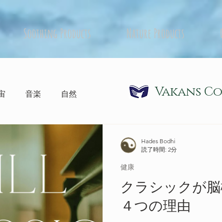
Soothing Products
Nature Products
Vakans C
宙
音楽
自然
Hades Bodhi
読了時間: 2分
健康
クラシックが脳
４つの理由