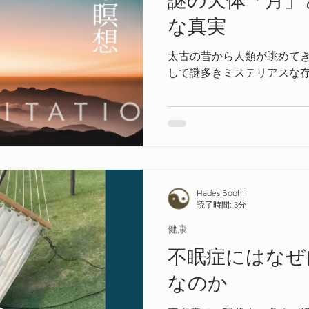
謎の天体「月」
な真実
太古の昔から人類が眺めて
して謎多きミステリアスな
Hades Bodhi
読了時間: 3分
健康
不眠症にはなぜ
なのか