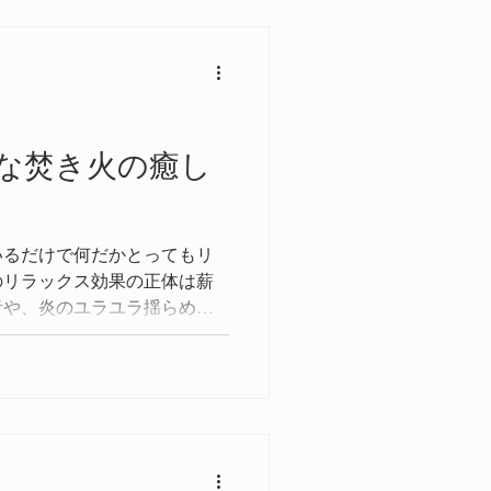
な焚き火の癒し
いるだけで何だかとってもリ
のリラックス効果の正体は薪
音や、炎のユラユラ揺らめく