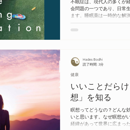
不眠症は、現代人の多くが
会問題の一つであり、日常
ます。睡眠薬は一時的な解
せんが、長期的には健康に
ため、自然な方法で不眠症
いと言えます。
Hades Bodhi
読了時間: 3分
健康
いいことだらけ
想」を知る
瞑想ってどうなの？どんな
いと思います。なぜ瞑想が
経緯があって世界に広まっ