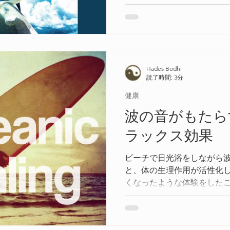
音、そして長い無音を含ん
ムの極端な形式を特徴とし
Hades Bodhi
読了時間: 3分
健康
波の音がもたら
ラックス効果
ビーチで日光浴をしながら
と、体の生理作用が活性化
くなったような体験をした
を感じながら生命の源とも
聴くことが、人間にとって
る方法なのではないでしょ