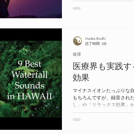
います。
Hades Bodhi
読了時間: 3分
健康
医療界も実践す
効果
マイナスイオンたっぷりな
もちろんですが、録音され
し」や「リラックス効果」
こでは「滝の音」のメンタ
果についてコラムしました