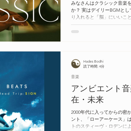
みなさんはクラシック音楽
か？ 実はデイリーBGMと
り入れると「脳」にいいこ
Hades Bodhi
読了時間: 4分
音楽
アンビエント音
在・未来
2000年代に入ってからの
ント、「ローアーケース」
トのスティーヴ・ロデンに