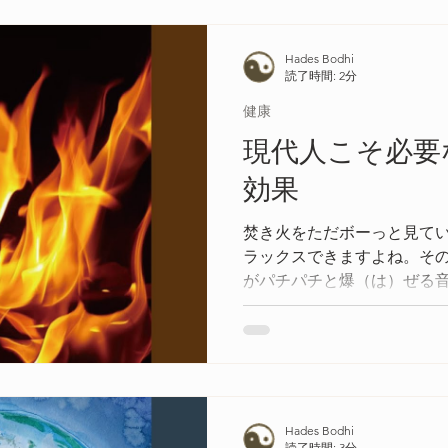
Hades Bodhi
読了時間: 2分
健康
現代人こそ必要
効果
焚き火をただボーっと見て
ラックスできますよね。そ
がパチパチと爆（は）ぜる
「ゆらぎ」にあります。
Hades Bodhi
読了時間: 3分