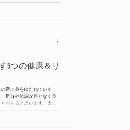
だアンビエント・ミニマリズ
ています。
す5つの健康＆リ
波の音に身をゆだねている
し、気分や体調が何となく良
ことがあると思います。太陽
言える海が紡ぎ出す波の音を
最も健康的でリラックスでき
うか。