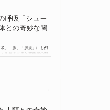
の呼吸「シュー
体との奇妙な関
呼吸」「脈」「脳波」にも例
うと地球の地表と電離層の間
物全てを守るかのように反射
ている地球発信の電磁周波数
波数には人の脳波の一種であ
波数も