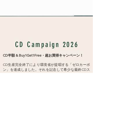
Vakans Column
CD Campaign 2026
CD半額
& Buy1Get1Free・超お買得キャンペーン！
CD生産完全終了により環境省が提唱する「ゼロカーボ
ン」を達成しました。それを記念して希少な最終CDス
トック全
7
タイトルを半額に。また
CDを
1
枚購入すると
他の
6
タイトルから
1
枚をプレゼントとして同封しお送り
します。同じ購入者には可能な限り違うCDをお送りし
ます。
この機会にぜひお買い求め下さい。
​​※アマゾン・マーケットプレイスでの購入限定企画で
す。
新品990円CD
をクリック「販売元：VAGALLY
VAKANS」からご購入ください。アマゾンの
通常販売は
対象外
です。
対象商品：GRANDE BALI ROYAL / GRANDE OKINAWA
ROYAL / GRANDE PHUKET ROYAL / CAKRA