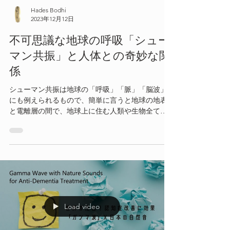
Hades Bodhi
2023年12月12日
不可思議な地球の呼吸「シュー
マン共振」と人体との奇妙な関
係
シューマン共振は地球の「呼吸」「脈」「脳波」
にも例えられるもので、簡単に言うと地球の地表
と電離層の間で、地球上に住む人類や生物全てを
守るかのように反射し続けながら空間に存在して
いる地球発信の電磁周波数のこと。そしてこの電
磁周波数には人の脳波の一種である「アルファ
波」と同じ周波数も
Load video