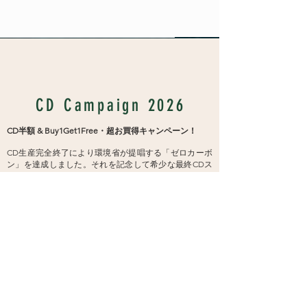
Vakans Column
CD Campaign 2026
CD半額
& Buy1Get1Free・超お買得キャンペーン！
CD生産完全終了により環境省が提唱する「ゼロカーボ
ン」を達成しました。それを記念して希少な最終CDス
トック全
7
タイトルを半額に。また
CDを
1
枚購入すると
他の
6
タイトルから
1
枚をプレゼントとして同封しお送り
します。同じ購入者には可能な限り違うCDをお送りし
ます。
この機会にぜひお買い求め下さい。
​​※アマゾン・マーケットプレイスでの購入限定企画で
す。
新品990円CD
をクリック「販売元：VAGALLY
VAKANS」からご購入ください。アマゾンの
通常販売は
対象外
です。
対象商品：GRANDE BALI ROYAL / GRANDE OKINAWA
ROYAL / GRANDE PHUKET ROYAL / CAKRA