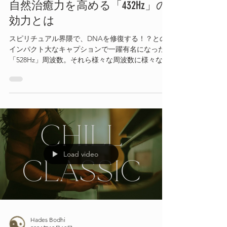
自然治癒力を高める「432Hz」の
効力とは
スピリチュアル界隈で、DNAを修復する！？との
インパクト大なキャプションで一躍有名になった
「528Hz」周波数。それら様々な周波数に様々な効
果があると人気の「ソルフェジオ周波数」です
が、その中でも「432Hz」が自然治癒力を高め、最
も人体にとって有益なのではと認定され始めてい
ます
Load video
Hades Bodhi