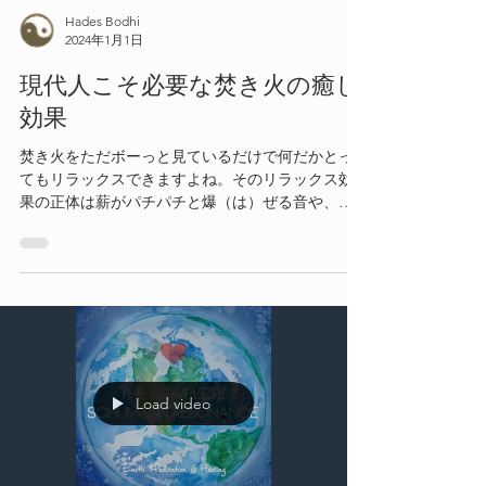
Hades Bodhi
2024年1月1日
現代人こそ必要な焚き火の癒し
効果
焚き火をただボーっと見ているだけで何だかとっ
てもリラックスできますよね。そのリラックス効
果の正体は薪がパチパチと爆（は）ぜる音や、炎
のユラユラ揺らめく「ゆらぎ」にあります。
Load video