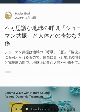
Hades Bodhi
2023年12月12日
不可思議な地球の呼吸「シュー
マン共振」と人体との奇妙な関
係
シューマン共振は地球の「呼吸」「脈」「脳波」
にも例えられるもので、簡単に言うと地球の地表
と電離層の間で、地球上に住む人類や生物全てを
守るかのように反射し続けながら空間に存在して
いる地球発信の電磁周波数のこと。そしてこの電
磁周波数には人の脳波の一種である「アルファ
波」と同じ周波数も
Load video